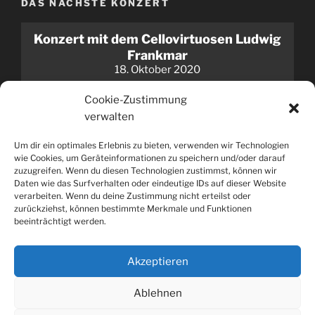
DAS NÄCHSTE KONZERT
Konzert mit dem Cellovirtuosen Ludwig
Frankmar
18. Oktober 2020
Cookie-Zustimmung
Das Konzert findet jetzt statt!
verwalten
Um dir ein optimales Erlebnis zu bieten, verwenden wir Technologien
wie Cookies, um Geräteinformationen zu speichern und/oder darauf
zuzugreifen. Wenn du diesen Technologien zustimmst, können wir
SEITE DURCHSUCHEN
Daten wie das Surfverhalten oder eindeutige IDs auf dieser Website
verarbeiten. Wenn du deine Zustimmung nicht erteilst oder
Suchen
Suche
zurückziehst, können bestimmte Merkmale und Funktionen
nach:
beeinträchtigt werden.
Akzeptieren
Ablehnen